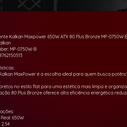
onte Kalkan Maxpower 650W ATX 80 Plus Bronze MP-0750W-
alkan
mber: MP-0750W-B
8762150513
sticas:
a Kalkan MaxPower é a escolha ideal para quem busca potência
.
pretos no estilo flat para uma estética mais limpa e organiza
icação 80 Plus Bronze oferece alta eficiência energética redu
cações:
 Real: 650W
 2.54