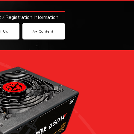
 / Registration Information
t Us
A+ Content