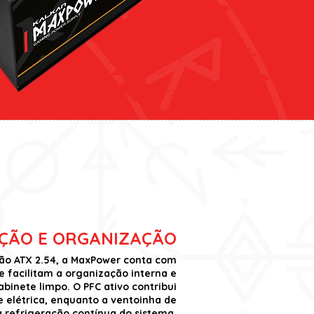
ÇÃO E ORGANIZAÇÃO
ão ATX 2.54, a MaxPower conta com
e facilitam a organização interna e
binete limpo. O PFC ativo contribui
e elétrica, enquanto a ventoinha de
a refrigeração contínua do sistema.