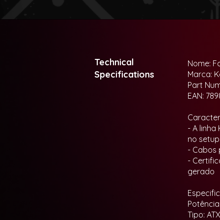
Technical
Nome: F
Specifications
Marca: K
Part Nu
EAN: 789
Caracterí
- A linh
no setup
- Cabos 
- Certif
gerado
Especifi
Potência
Tipo: ATX