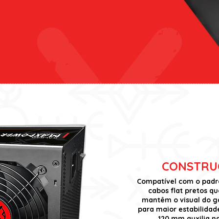
CONSTRU
Compatível com o padr
cabos flat pretos qu
mantêm o visual do ga
para maior estabilidad
120 mm auxilia n