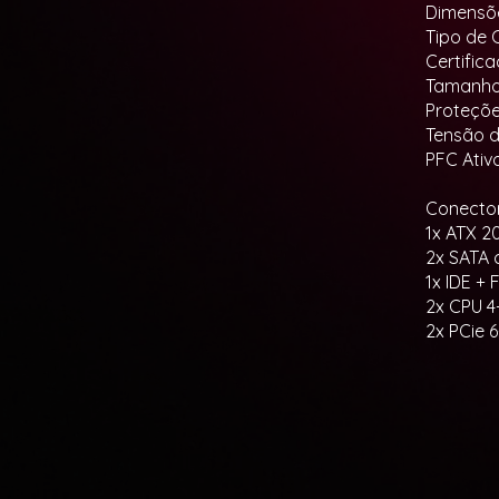
Dimensõe
Tipo de 
Certific
Tamanho
Proteçõe
Tensão d
PFC Ativ
Conector
1x ATX 2
2x SATA 
1x IDE +
2x CPU 4
2x PCie 