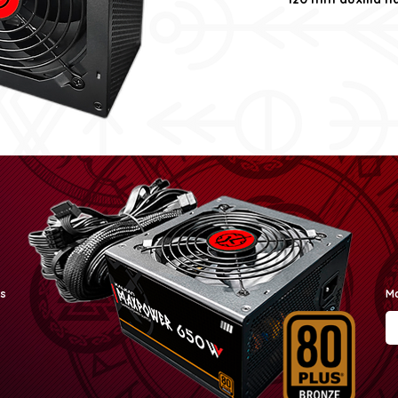
os
Ma