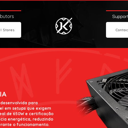
ibutors
Support
l Stores
Contac
IA
 desenvolvida para
vel em setups que exigem
al de 650W e certificação
ncia energética, reduzindo
urante o funcionamento.