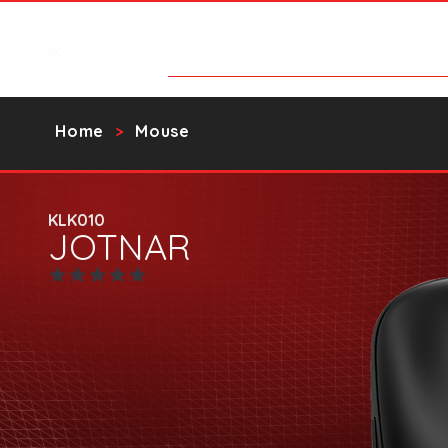
Products
Contact Us
Catalo
Home
Mouse
>
KLK010
JOTNAR
No ratings yet