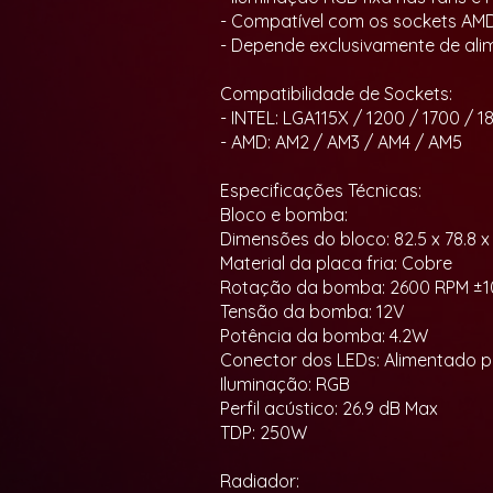
- Compatível com os sockets AMD
- Depende exclusivamente de ali
Compatibilidade de Sockets:
- INTEL: LGA115X / 1200 / 1700 / 18
- AMD: AM2 / AM3 / AM4 / AM5
Especificações Técnicas:
Bloco e bomba:
Dimensões do bloco: 82.5 x 78.8 
Material da placa fria: Cobre
Rotação da bomba: 2600 RPM ±
Tensão da bomba: 12V
Potência da bomba: 4.2W
Conector dos LEDs: Alimentado 
Iluminação: RGB
Perfil acústico: 26.9 dB Max
TDP: 250W
Radiador: