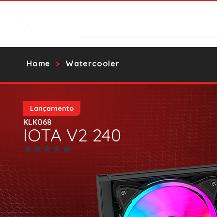
Products
Contact Us
Catalo
Home
Watercooler
>
Lançamento
KLK068
IOTA V2 240
No ratings yet