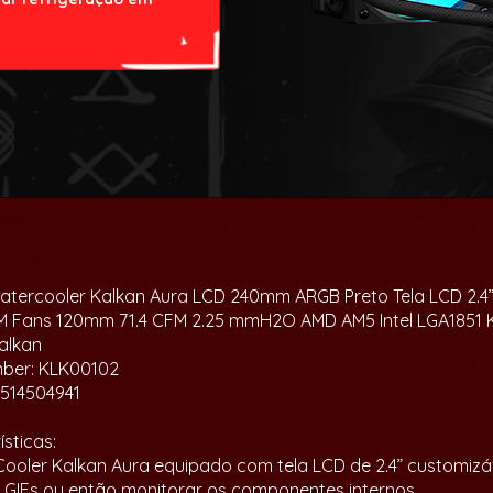
tercooler Kalkan Aura LCD 240mm ARGB Preto Tela LCD 2.4
M Fans 120mm 71.4 CFM 2.25 mmH2O AMD AM5 Intel LGA1851
alkan
mber: KLK00102
1514504941
sticas:
Cooler Kalkan Aura equipado com tela LCD de 2.4” customizáv
 GIFs ou então monitorar os componentes internos