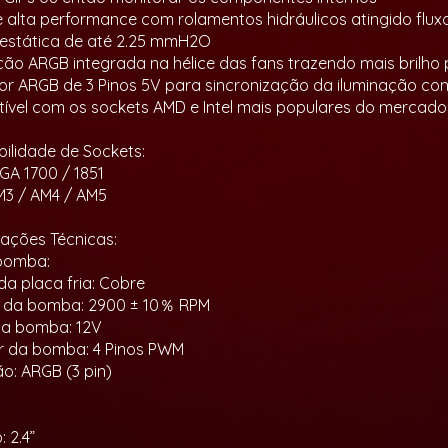
e alta performance com rolamentos hidráulicos atingido fluxo
estática de até 2.25 mmH2O
ação ARGB integrada na hélice das fans trazendo mais brilho
or ARGB de 3 Pinos 5V para sincronização da iluminação c
ível com os sockets AMD e Intel mais populares do mercado
ilidade de Sockets:
LGA 1700 / 1851
M3 / AM4 / AM5
cações Técnicas:
 bomba:
da placa fria: Cobre
 da bomba: 2900 ± 10％ RPM
da bomba: 12V
r da bomba: 4 Pinos PWM
ão: ARGB (3 pin)
 2.4”