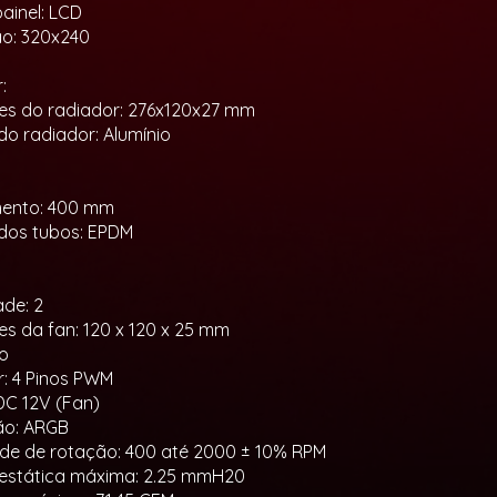
painel: LCD
o: 320x240
:
s do radiador: 276x120x27 mm
do radiador: Alumínio
ento: 400 mm
 dos tubos: EPDM
de: 2
s da fan: 120 x 120 x 25 mm
to
: 4 Pinos PWM
DC 12V (Fan)
ão: ARGB
de de rotação: 400 até 2000 ± 10% RPM
estática máxima: 2.25 mmH20