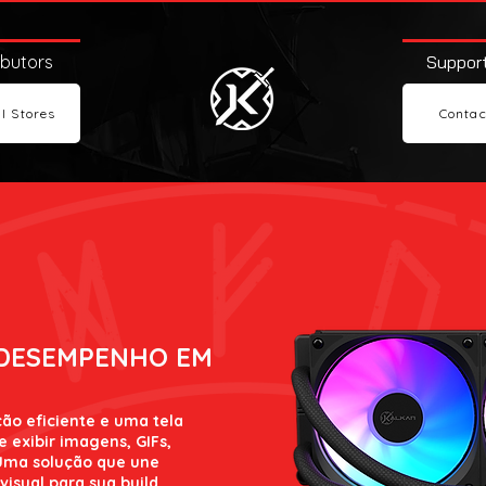
ibutors
Support
l Stores
Contac
 DESEMPENHO EM
ão eficiente e uma tela
e exibir imagens, GIFs,
 Uma solução que une
isual para sua build.