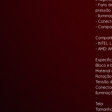
- Fans d
pressão 
- Ilumin
- Conect
- Compat
Compatib
- INTEL: 
- AMD: A
Especifi
Bloco e
Material 
Rotação
Tensão 
Conecto
Iluminaç
Tela:
Tamanho: