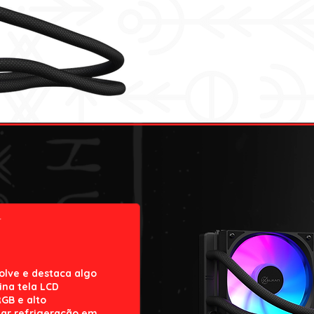
olve e destaca algo
ina tela LCD
RGB e alto
ar refrigeração em