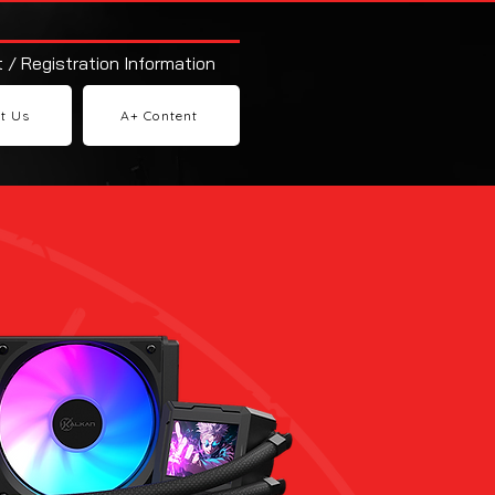
 / Registration Information
t Us
A+ Content