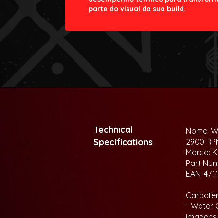
parte do visual da sua build.
Technical
Nome: Wa
Specifications
2900 RP
Marca: K
Part Nu
EAN: 471
Caracterí
- Water 
imagens,