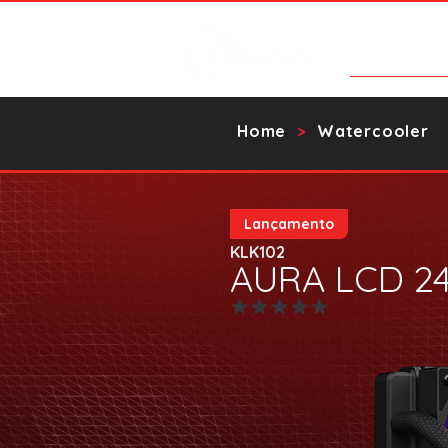
Products
Home
Watercooler
>
Lançamento
KLK102
AURA LCD 2
No ratings yet