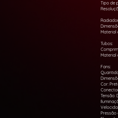
Tipo de 
Resoluçã
Radiador
Dimensõe
Material 
Tubos:
Comprim
Material
Fans:
Quantida
Dimensõe
Cor: Pre
Conector
Tensão: 
Iluminaç
Velocida
Pressão 