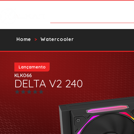
Products
Contact Us
Catalo
Home
Watercooler
>
Lançamento
KLK066
DELTA V2 240
No ratings yet