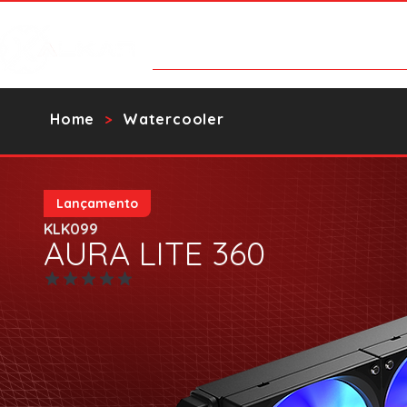
Products
Contact Us
Catalo
Home
Watercooler
>
Lançamento
KLK099
AURA LITE 360
No ratings yet