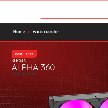
Products
Contact Us
Catalo
Home
Watercooler
>
Best Seller
KLK048
ALPHA 360
No ratings yet