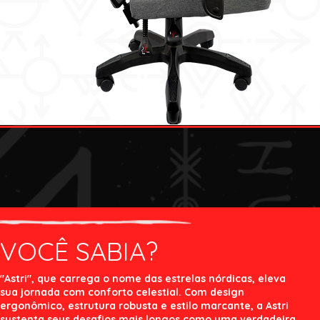
VOCÊ SABIA?
"Astri", que carrega o nome das estrelas nórdicas, eleva
sua jornada com conforto celestial. Com design
ergonômico, estrutura robusta e estilo marcante, a Astri
sustenta seus desafios mais longos como uma verdadeira