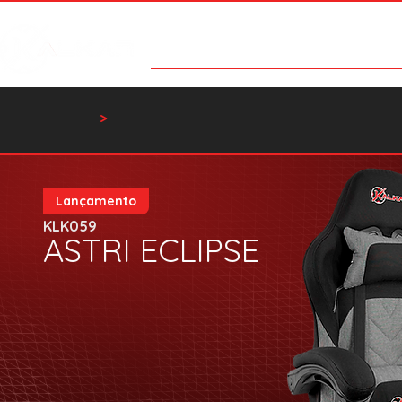
Categorias
Contato
Catálog
Home
Cadeira
>
Lançamento
KLK059
ASTRI ECLIPSE