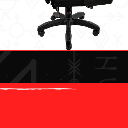
VOCÊ SABIA?
"Astri", que carrega o nome das estrelas nórdicas, eleva
sua jornada com conforto celestial. Com design
ergonômico, estrutura robusta e estilo marcante, a Astri
sustenta seus desafios mais longos como uma verdadeira