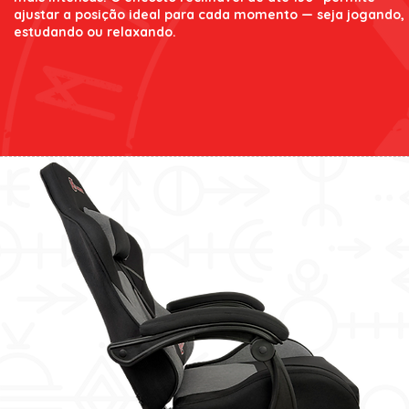
ajustar a posição ideal para cada momento — seja jogando,
estudando ou relaxando.