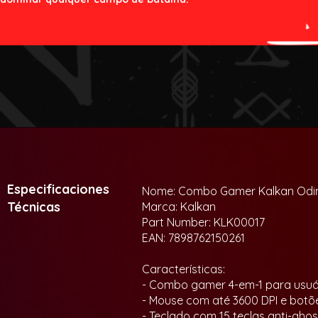
Especificaciones
Nome: Combo Gamer Kalkan Odin
Técnicas
Marca: Kalkan
Part Number: KLK00017
EAN: 7898762150261
Características:
- Combo gamer 4-em-1 para usu
- Mouse com até 3600 DPI e botõe
- Teclado com 15 teclas anti-ghos