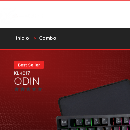
Categorías
Contacto
Catalo
​Inicio
Combo
>
Best Seller
KLK017
ODIN
Aún no hay calificaciones