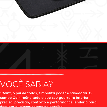
VOCÊ SABIA?
"Odin", o pai de todos, simboliza poder e sabedoria. O
combo Odin reúne tudo o que seu guerreiro interior
precisa: precisão, conforto e performance lendária para
dominar qualquer campo de batalha.