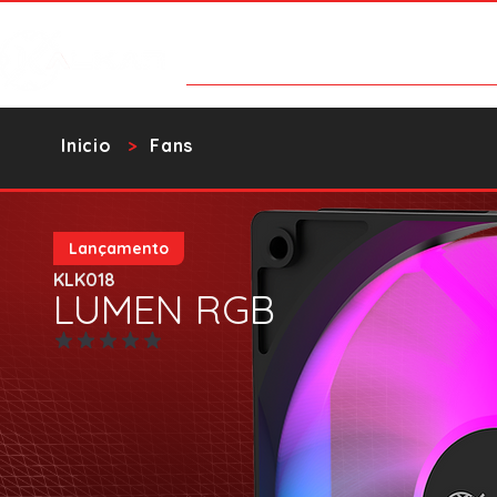
Categorías
Contacto
Catalo
​Inicio
Fans
>
Lançamento
KLK018
LUMEN RGB
Aún no hay calificaciones