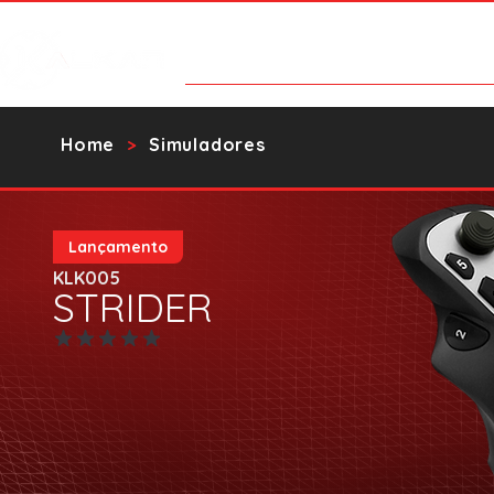
Products
Contact Us
Catalo
Home
Simuladores
>
Lançamento
KLK005
STRIDER
No ratings yet