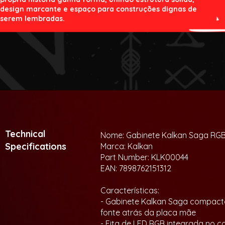
design marcante e espaço para construções dignas de
serem lembradas.
Technical
Nome: Gabinete Kalkan Saga RG
Specifications
Marca: Kalkan
Part Number: KLK00044
EAN: 7898762151312
Características:
- Gabinete Kalkan Saga compact
fonte atrás da placa mãe
- Fita de LED RGB integrada no c