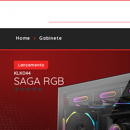
Products
Contact Us
Catalo
Home
Gabinete
>
Lançamento
KLK044
SAGA RGB
No ratings yet