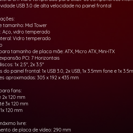
ividade USB 3.0 de alta velocidade no painel frontal
cações:
e tamanho: Mid Tower
s: Aço, vidro temperado
ateral: Vidro temperado
to
para tamanho de placa mãe: ATX, Micro ATX, Mini-ITX
 expansão PCI: 7 Horizontais
iscos: 1x 2.5", 2x 3.5"
 do painel frontal: 1x USB 3.0, 2x USB, 1x 3.5mm fone e 1x 3.
s aproximadas: 305 x 192 x 435 mm
para fans:
é 2x 120 mm
Até 3x 120 mm
: 1x 120 mm
áximo livre:
nto de placa de vídeo: 290 mm