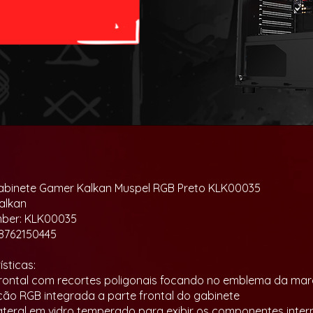
abinete Gamer Kalkan Muspel RGB Preto KLK00035
alkan
mber: KLK00035
8762150445
sticas:
 frontal com recortes poligonais focando no emblema da ma
ação RGB integrada a parte frontal do gabinete
 lateral em vidro temperado para exibir os componentes inter