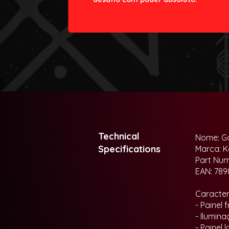
Technical
Nome: G
Specifications
Marca: K
Part Nu
EAN: 789
Caracterí
- Painel
- Ilumin
- Painel