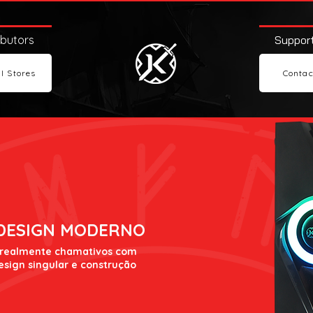
ibutors
Support
l Stores
Contac
 DESIGN MODERNO
 realmente chamativos com
esign singular e construção