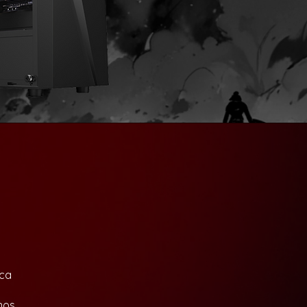
rca
nos