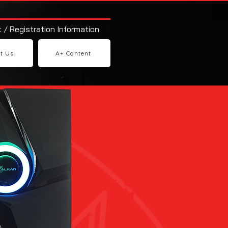
 / Registration Information
t Us
A+ Content