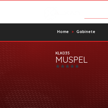
Products
Home
Gabinete
>
KLK035
MUSPEL
No ratings yet