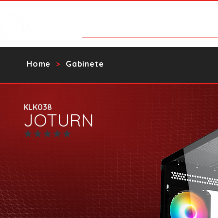
Products
Contact Us
Catalo
Home
Gabinete
>
KLK038
JOTURN
No ratings yet