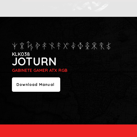
KLK038
JOTURN
GABINETE GAMER ATX RGB
Download Manual