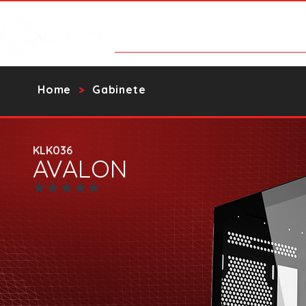
Products
Contact Us
Catalo
Home
Gabinete
>
KLK036
AVALON
No ratings yet