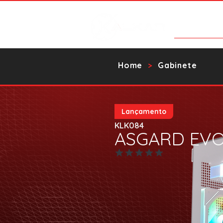
Products
Home
Gabinete
>
Lançamento
KLK084
ASGARD EV
No ratings yet