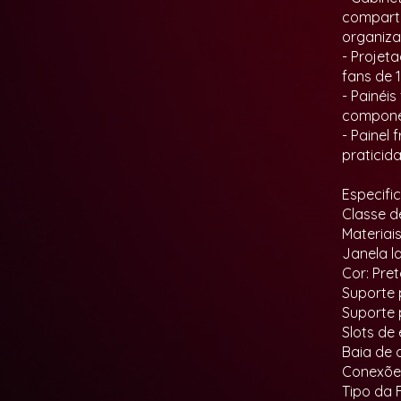
comparti
organiz
- Projet
fans de
- Painéi
compone
- Painel
praticid
Especifi
Classe d
Materiai
Janela l
Cor: Pre
Suporte 
Suporte 
Slots de
Baia de d
Conexões
Tipo da 