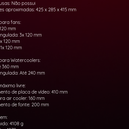
lusas: Não possui
s aproximadas: 425 x 285 x 415 mm
para fans:
 120 mm
angulada: 3x 120 mm
 3x 120 mm
: 1x 120 mm
para Watercoolers:
é 360 mm
angulada: Até 240 mm
áximo livre:
nto de placa de vídeo: 410 mm
ara air cooler: 160 mm
ento de fonte: 200 mm
em:
uido: 4108 g