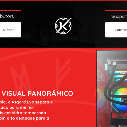
ibutors
Support
l Stores
Contac
 VISUAL PANORÂMICO
la, o Asgard Evo separa a
ado para melhor
éis em vidro temperado
om alto destaque para a