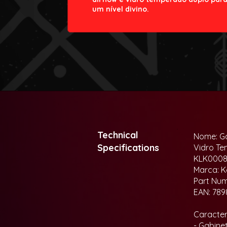
um nível divino.
Technical
Nome: Ga
Specifications
Vidro Te
KLK0008
Marca: K
Part Nu
EAN: 789
Caracterí
- Gabine