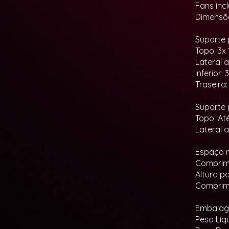
Fans inc
Dimensõe
Suporte 
Topo: 3x
Lateral 
Inferior:
Traseira
Suporte 
Topo: At
Lateral 
Espaço m
Comprime
Altura p
Comprim
Embalag
Peso Líq