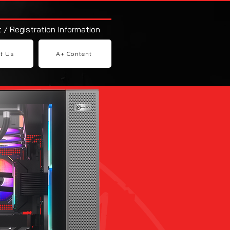
 / Registration Information
t Us
A+ Content