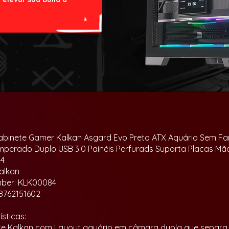
binete Gamer Kalkan Asgard Evo Preto ATX Aquário Sem Fa
mperado Duplo USB 3.0 Painéis Perfurads Suporta Placas Mã
4
alkan
mber: KLK00084
8762151602
sticas:
te Kalkan com Layout aquário em câmara dupla que separa