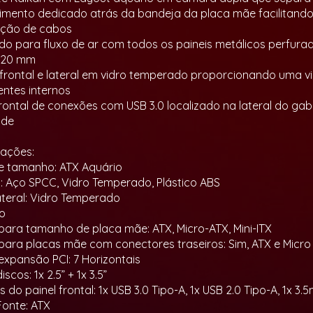
mento dedicado atrás da bandeja da placa mãe facilitando
ação de cabos
ado para fluxo de ar com todos os paineis metálicos perfur
 120 mm
s frontal e lateral em vidro temperado proporcionando uma 
ntes internos
 frontal de conexões com USB 3.0 localizado na lateral do ga
ade
cações:
e tamanho: ATX Aquário
s: Aço SPCC, Vidro Temperado, Plástico ABS
ateral: Vidro Temperado
to
para tamanho de placa mãe: ATX, Micro-ATX, Mini-ITX
para placas mãe com conectores traseiros: Sim, ATX e Micro
 expansão PCI: 7 Horizontais
iscos: 1x 2.5” + 1x 3.5”
 do painel frontal: 1x USB 3.0 Tipo-A, 1x USB 2.0 Tipo-A, 1x 
Fonte: ATX