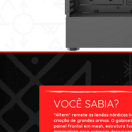
VOCÊ SABIA?
“Alfern” remete às lendas nórdicas l
criação de grandes armas. O gabinet
painel frontal em mesh, estrutura fu
minimalista para entregar desempen