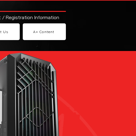
 / Registration Information
t Us
A+ Content