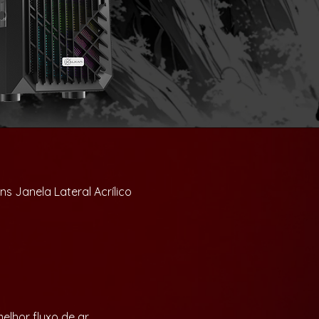
s Janela Lateral Acrílico
elhor fluxo de ar