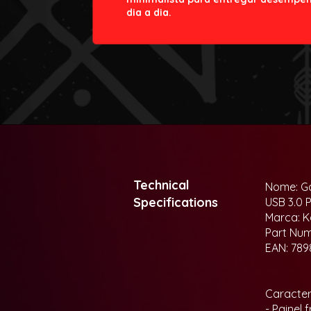
dia a dia.
Technical
Nome: Ga
Specifications
USB 3.0 
Marca: K
Part Nu
EAN: 789
Caracterí
- Painel