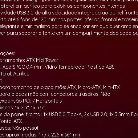
 lateral em acrílico para exibir os componentes internos
ividade USB 3.0 de alta velocidade integrada ao painel fronta
a até 6 fans de 120 mm nas partes inferior, frontal e traseir
 elegante e minimalista para se encaixar em qualquer ambien
ver para separar a fonte em um compartimento dedicado pa
cações:
e tamanho: ATX Mid Tower
s: Aço SPCC 0.4 mm, Vidro Temperado, Plástico ABS
teral: Acrílico
to
para tamanho de placa mãe: ATX, Micro-ATX, Mini-ITX
para placas mãe com conectores traseiros: Não
 expansão PCI: 7 Horizontais
scos: 1x 2.5", 1x 3.5"
 do painel frontal: 1x USB 3.0 Tipo-A, 2x USB 2.0, 1x 3.5mm F
Fonte: ATX
lusas: Não possui
s aproximadas: 475 x 225 x 364 mm