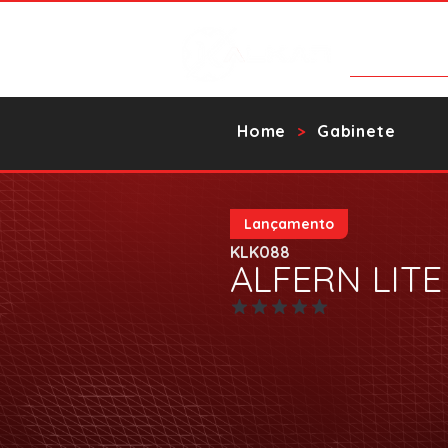
Products
Home
Gabinete
>
Lançamento
KLK088
ALFERN LITE
No ratings yet