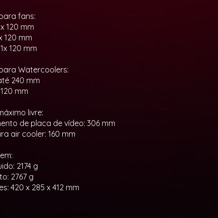
para fans:
 2x 120 mm
3x 120 mm
: 1x 120 mm
para Watercoolers:
 até 240 mm
: 120 mm
áximo livre:
nto de placa de vídeo: 306 mm
ara air cooler: 160 mm
em:
ido: 2174 g
to: 2767 g
s: 420 x 285 x 412 mm