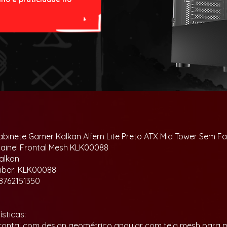
binete Gamer Kalkan Alfern Lite Preto ATX Mid Tower Sem Fan
Painel Frontal Mesh KLK00088
alkan
mber: KLK00088
8762151350
sticas:
 frontal com design geométrico angular com tela mesh para m