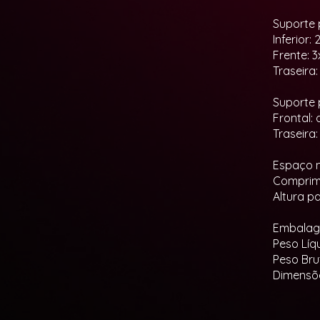
Suporte 
Inferior:
Frente: 
Traseira
Suporte 
Frontal:
Traseira
Espaço m
Comprime
Altura p
Embalag
Peso Líqu
Peso Bru
Dimensõe