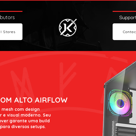
ibutors
Support
l Stores
Contac
COM ALTO AIRFLOW
em mesh com design
r e visual moderno. Seu
over garante uma build
para diversos setups.