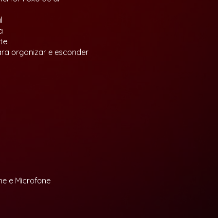
l
a
te
ra organizar e esconder
one e Microfone