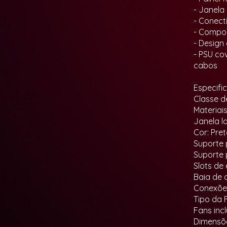
- Janela
- Conect
- Comport
- Design
- PSU co
cabos
Especifi
Classe d
Materiai
Janela la
Cor: Pre
Suporte 
Suporte 
Slots de
Baia de di
Conexões
Tipo da 
Fans inc
Dimensõe