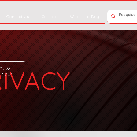
Contact Us
Catalog
Where to Buy
nt to
IVACY
ut our