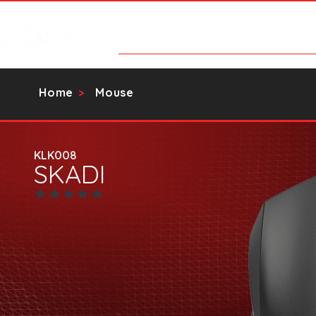
Categorias
Contato
Catálog
Home
Mouse
>
KLK008
SKADI
Ainda sem avaliações