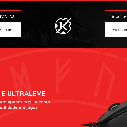
arceiros
Suporte
Físicas
Fale Co
 E ULTRALEVE
tem apenas 50g , e conta
tilidade em jogos.