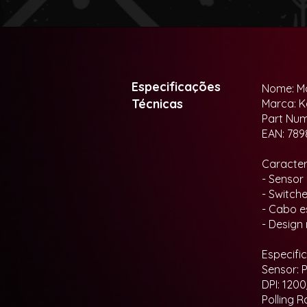
Especificações
Nome: Mo
Técnicas
Marca: K
Part Nu
EAN: 789
Caracterí
- Sensor
- Switch
- Cabo e
- Design
Especifi
Sensor: 
DPI: 12
Polling 