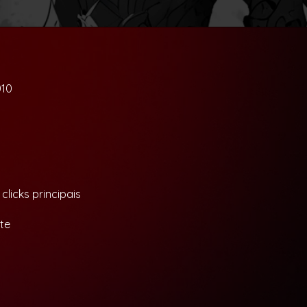
010
licks principais
te