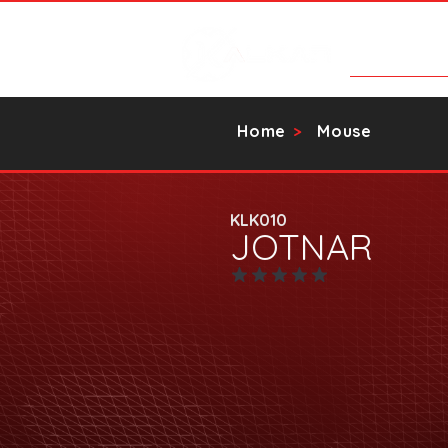
Categorias
Home
Mouse
>
KLK010
JOTNAR
Ainda sem avaliações