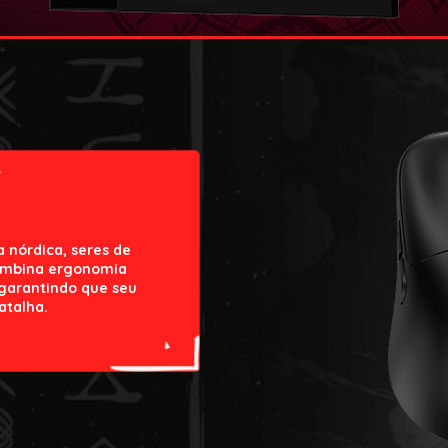
a nórdica, seres de
combina ergonomia
 garantindo que seu
atalha.