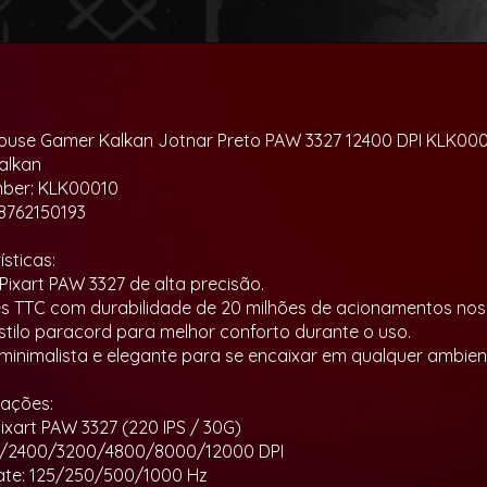
use Gamer Kalkan Jotnar Preto PAW 3327 12400 DPI KLK00
alkan
mber: KLK00010
8762150193
sticas:
 Pixart PAW 3327 de alta precisão.
es TTC com durabilidade de 20 milhões de acionamentos nos c
stilo paracord para melhor conforto durante o uso.
 minimalista e elegante para se encaixar em qualquer ambien
cações:
Pixart PAW 3327 (220 IPS / 30G)
00/2400/3200/4800/8000/12000 DPI
Rate: 125/250/500/1000 Hz