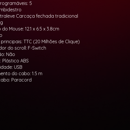
rogramáveis: 5
mbidestro
ltraleve Carcaça fechada tradicional
 g
do Mouse: 12.1 x 6.5 x 3.8cm
to
principais: TTC (20 Milhões de Clique)
or do scroll: F-Switch
ão: Não
: Plástico ABS
idade: USB
nto do cabo: 1.5 m
cabo: Paracord