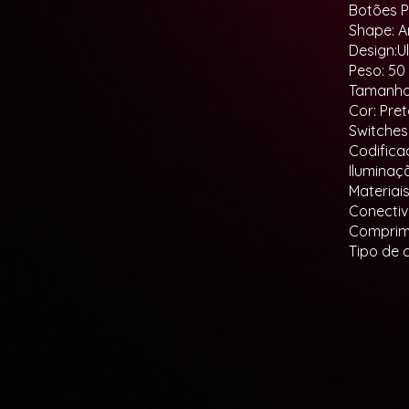
Botões P
Shape: A
Design:U
Peso: 50
Tamanho 
Cor: Pre
Switches 
Codificad
Iluminaç
Materiais
Conectiv
Comprime
Tipo de 