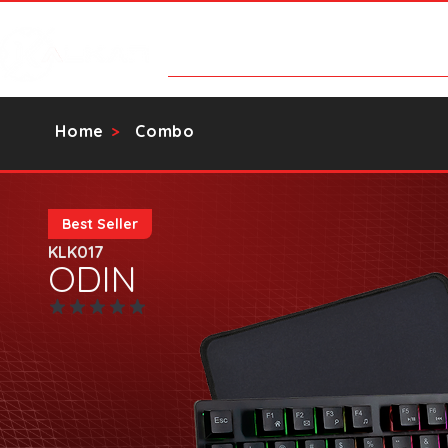
Categorias
Contato
Catálog
Home
Combo
>
Best Seller
KLK017
ODIN
Ainda sem avaliações