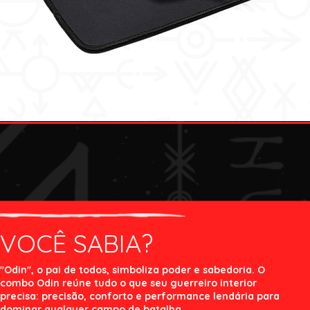
VOCÊ SABIA?
"Odin", o pai de todos, simboliza poder e sabedoria. O
combo Odin reúne tudo o que seu guerreiro interior
precisa: precisão, conforto e performance lendária para
dominar qualquer campo de batalha.