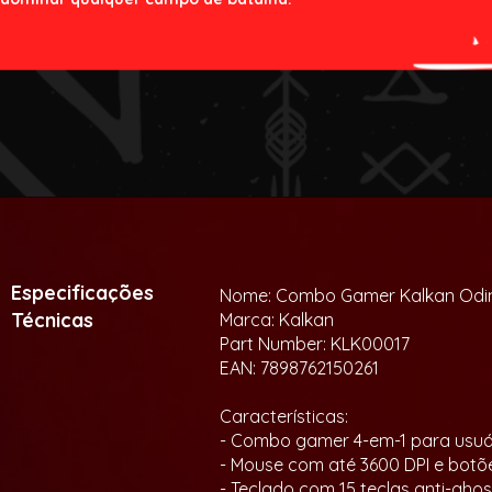
Especificações
Nome: Combo Gamer Kalkan Odin
Técnicas
Marca: Kalkan
Part Number: KLK00017
EAN: 7898762150261
Características:
- Combo gamer 4-em-1 para usu
- Mouse com até 3600 DPI e botõe
- Teclado com 15 teclas anti-ghos