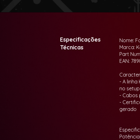
Especificações
Nome: F
Técnicas
Marca: K
Part Nu
EAN: 78
Caracterí
- A linh
no setup
- Cabos 
- Certif
gerado
Especifi
Potência