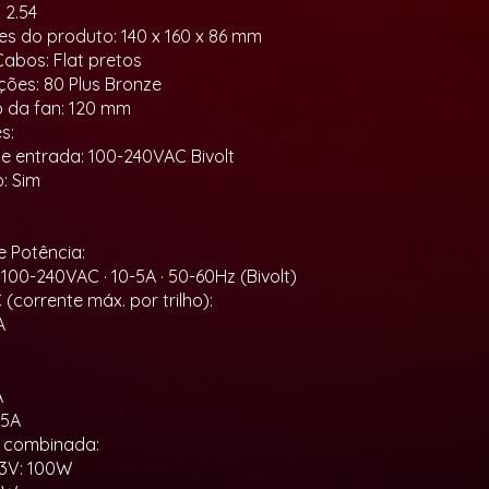
 2.54
s do produto: 140 x 160 x 86 mm
Cabos: Flat pretos
ações: 80 Plus Bronze
 da fan: 120 mm
s:
e entrada: 100-240VAC Bivolt
o: Sim
e Potência:
 100-240VAC · 10-5A · 50-60Hz (Bivolt)
(corrente máx. por trilho):
A
A
,5A
a combinada:
.3V: 100W