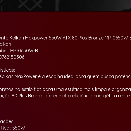
onte Kalkan Maxpower 550W ATX 80 Plus Bronze MP-0650W-
alkan
mber: MP-0650W-B
98762150506
sticas:
a Kalkan MaxPower é a escolha ideal para quem busca potência
.
pretos no estilo flat para uma estética mais limpa e organiza
icação 80 Plus Bronze oferece alta eficiência energética redu
cações:
 Real: 550W