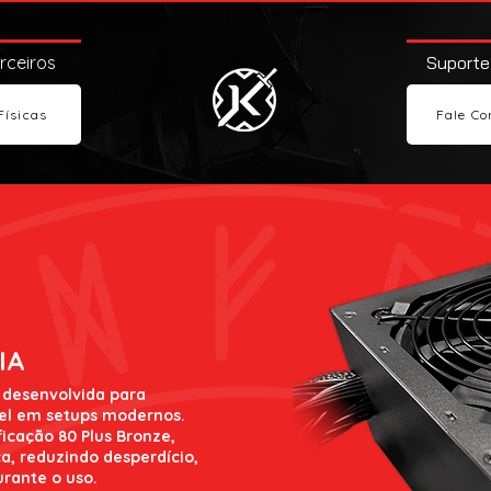
arceiros
Suporte
Físicas
Fale Co
IA
 desenvolvida para
vel em setups modernos.
icação 80 Plus Bronze,
a, reduzindo desperdício,
urante o uso.