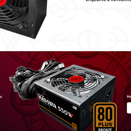
os
Ma