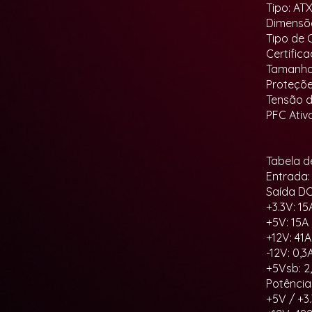
Tipo: ATX
Dimensõe
Tipo de 
Certific
Tamanho
Proteçõe
Tensão d
PFC Ativ
Tabela d
Entrada:
Saída DC 
+3.3V: 15
+5V: 15A
+12V: 41A
-12V: 0,3
+5Vsb: 2
Potênci
+5V / +3