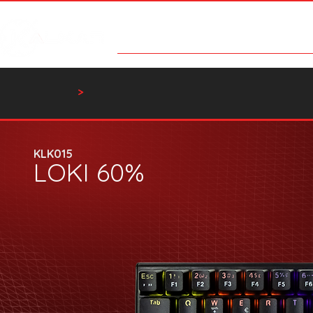
Categorias
Contato
Catálog
Home
Teclado
>
KLK015
LOKI 60%