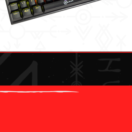
VOCÊ SABIA?
"Loki", o deus da trapaça, é mestre na adaptação e
mudança. O teclado Loki, com switches mecânicos
precisos, entrega versatilidade e desempenho para que
seu guerreiro interior jogue com astúcia e controle