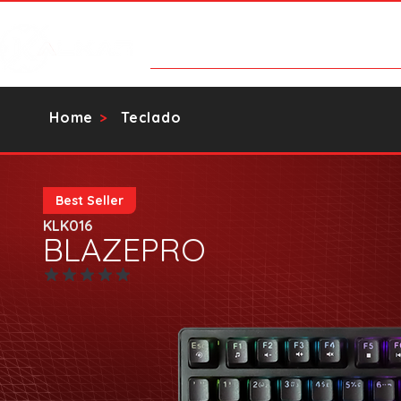
Categorias
Contato
Catálog
Home
Teclado
>
Best Seller
KLK016
BLAZEPRO
Ainda sem avaliações