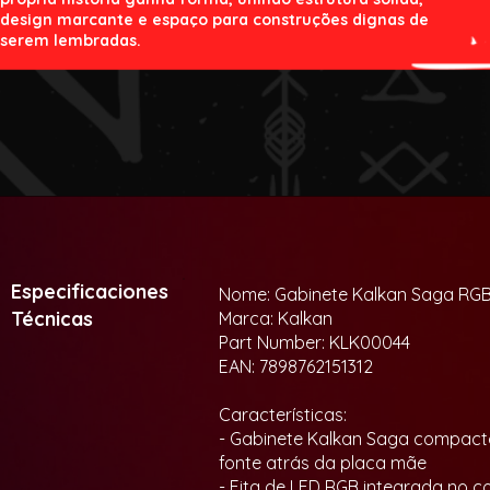
design marcante e espaço para construções dignas de
serem lembradas.
Especificaciones
Nome: Gabinete Kalkan Saga RG
Técnicas
Marca: Kalkan
Part Number: KLK00044
EAN: 7898762151312
Características:
- Gabinete Kalkan Saga compact
fonte atrás da placa mãe
- Fita de LED RGB integrada no c