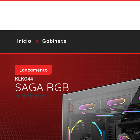
Categorías
Contacto
Catalo
​Inicio
Gabinete
>
Lançamento
KLK044
SAGA RGB
Aún no hay calificaciones