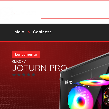
Categorías
Contacto
Catalo
​Inicio
Gabinete
>
Lançamento
KLK077
JOTURN PRO
Aún no hay calificaciones