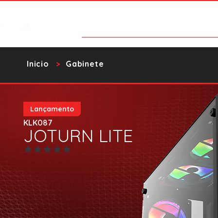
Categorías
Contacto
Catalo
​Inicio
Gabinete
>
Lançamento
KLK087
JOTURN LITE
Aún no hay calificaciones