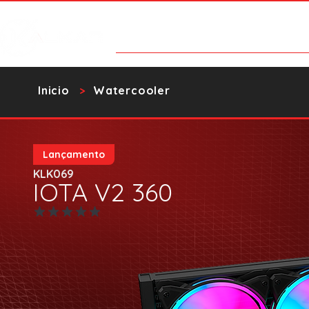
Categorías
Contacto
Catalo
​Inicio
Watercooler
>
Lançamento
KLK069
IOTA V2 360
Aún no hay calificaciones