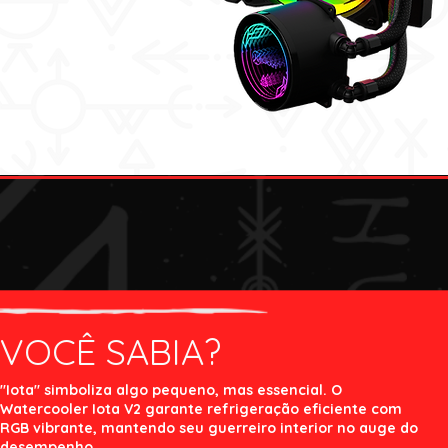
VOCÊ SABIA?
"Iota" simboliza algo pequeno, mas essencial. O
Watercooler Iota V2 garante refrigeração eficiente com
RGB vibrante, mantendo seu guerreiro interior no auge do
desempenho.