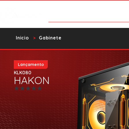
Categorías
Contacto
Catalo
​Inicio
Gabinete
>
Lançamento
KLK080
HAKON
Aún no hay calificaciones