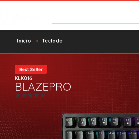
Categorías
Contacto
Catalo
​Inicio
Teclado
>
Best Seller
KLK016
BLAZEPRO
Aún no hay calificaciones