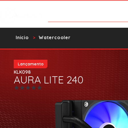
Categorías
Contacto
Catalo
​Inicio
Watercooler
>
Lançamento
KLK098
AURA LITE 240
Aún no hay calificaciones