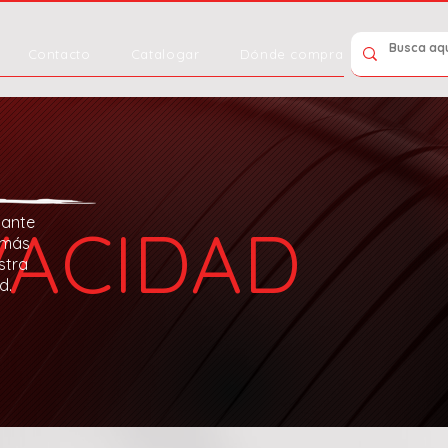
Contacto
Catalogar
Dónde comprar
tante
VACIDAD
 más
stra
d.