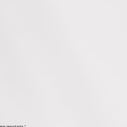
 más importante
*