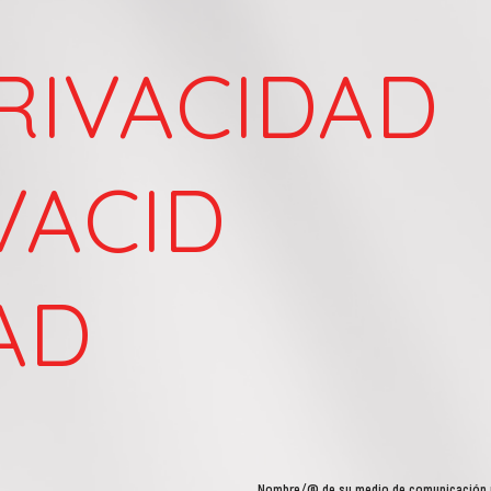
RIVACIDAD
VACID
AD
Nombre/@ de su medio de comunicación