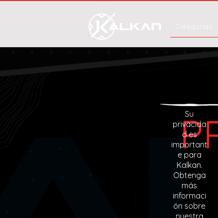
Categorías
Su
P
privacida
d es
important
e para
Kalkan.
Obtenga
más
informaci
ón sobre
nuestra