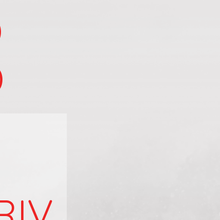
D
D
RIV