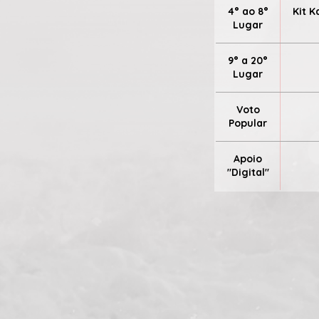
4° ao 8°
Kit K
Lugar
9° a 20°
Lugar
Voto
Popular
Apoio
"Digital"