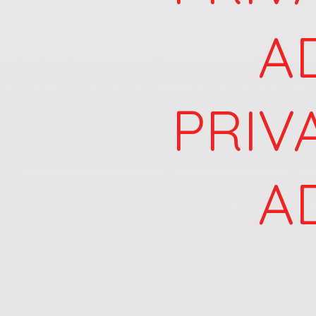
A
PRIV
A