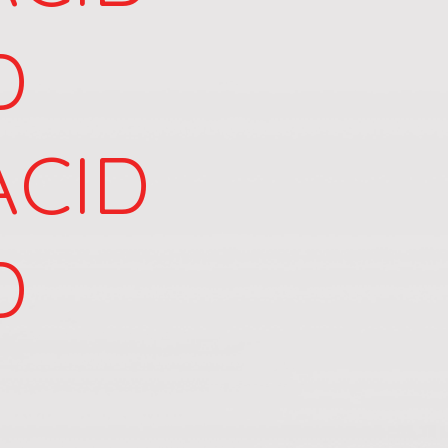
D
ACID
D