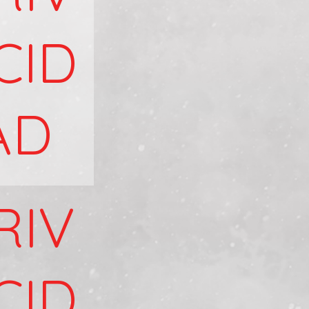
CID
AD
RIV
CID