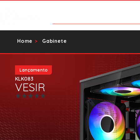
Categorias
Contato
Catálog
Home
Gabinete
>
Lançamento
KLK083
VESIR
Ainda sem avaliações