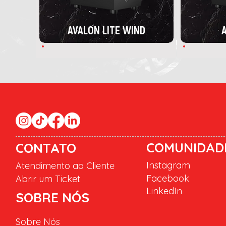
AVALON LITE WIND
A
COMUNIDAD
CONTATO
Instagram
Atendimento ao Cliente
Facebook
Abrir um Ticket
LinkedIn
SOBRE NÓS
Sobre Nós