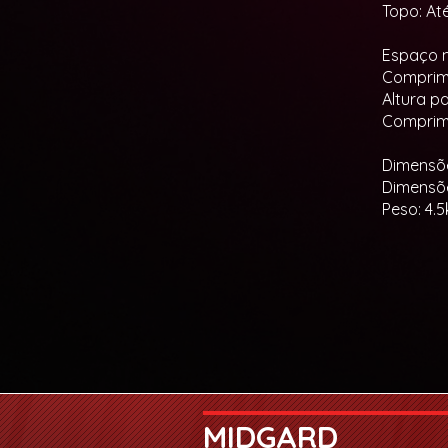
Topo: A
Espaço m
Comprime
Altura pa
Comprime
Dimensõe
Dimensõe
Peso: 4.
MIDGARD