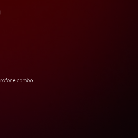
l
microfone combo