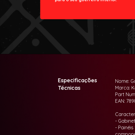
Especificações
Nome: Ga
Técnicas
Marca: K
Part Nu
EAN: 789
Caracterí
- Gabine
- Painéi
compone