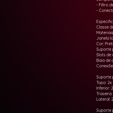
- Filtro
- Conect
Especifi
Classe d
Materiai
Janela l
Cor: Pre
Suporte 
Slots de
Baia de d
Conexões
Suporte 
Topo: 2x
Inferior:
Traseira
Lateral:
Suporte 