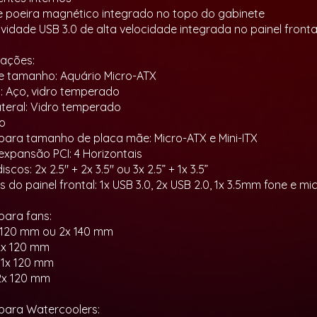
 de poeira magnético integrado no topo do gabinete
ividade USB 3.0 de alta velocidade integrada no painel fronta
cações:
e tamanho: Aquário Micro-ATX
s: Aço, vidro temperado
ateral: Vidro temperado
to
para tamanho de placa mãe: Micro-ATX e Mini-ITX
 expansão PCI: 4 Horizontais
iscos: 2x 2.5" + 2x 3.5" ou 3x 2.5” + 1x 3.5”
 do painel frontal: 1x USB 3.0, 2x USB 2.0, 1x 3.5mm fone e 
para fans:
 120 mm ou 2x 140 mm
 2x 120 mm
: 1x 120 mm
 2x 120 mm
para Watercoolers: