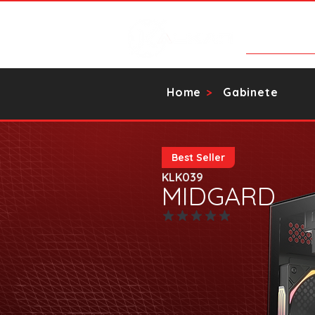
Categorias
Home
Gabinete
>
Best Seller
KLK039
MIDGARD
Ainda sem avaliações