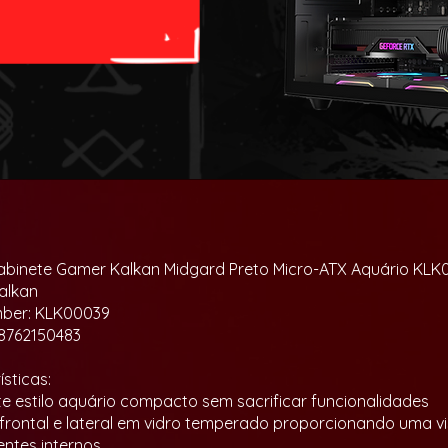
binete Gamer Kalkan Midgard Preto Micro-ATX Aquário KLK
alkan
mber: KLK00039
8762150483
sticas:
te estilo aquário compacto sem sacrificar funcionalidades
s frontal e lateral em vidro temperado proporcionando uma vi
ntes internos