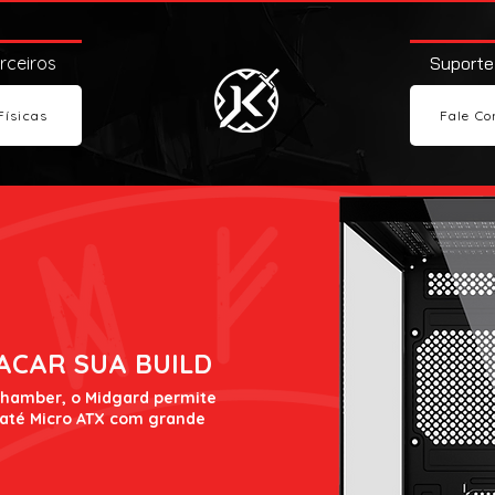
arceiros
Suporte
Físicas
Fale Co
ACAR SUA BUILD
Chamber, o Midgard permite
até Micro ATX com grande