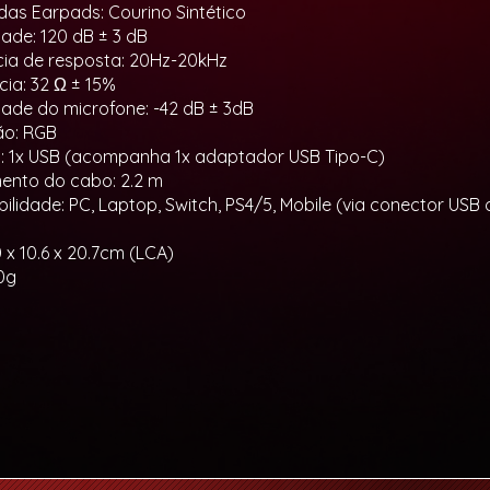
 das Earpads: Courino Sintético
dade: 120 dB ± 3 dB
ia de resposta: 20Hz-20kHz
ia: 32 Ω ± 15%
idade do microfone: -42 dB ± 3dB
ão: RGB
 1x USB (acompanha 1x adaptador USB Tipo-C)
ento do cabo: 2.2 m
ilidade: PC, Laptop, Switch, PS4/5, Mobile (via conector USB
 x 10.6 x 20.7cm (LCA)
0g