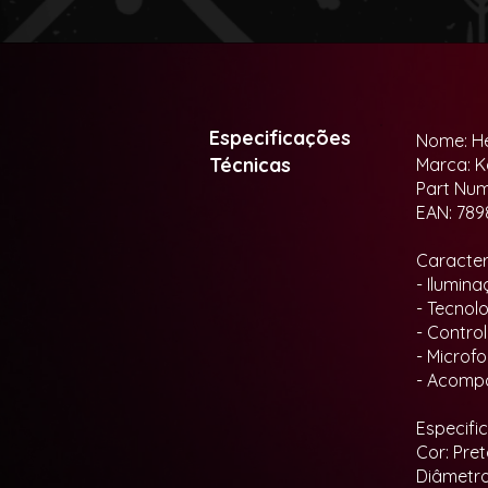
Especificações
Nome: He
Técnicas
Marca: K
Part Nu
EAN: 789
Caracterí
- Ilumin
- Tecnol
- Contro
- Microf
- Acompa
Especifi
Cor: Pre
Diâmetro