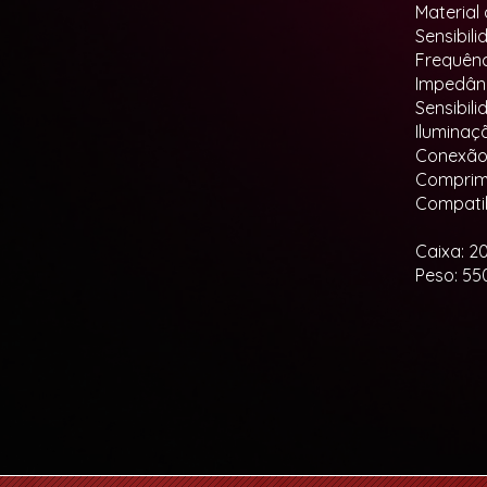
Material
Sensibili
Frequênc
Impedânc
Sensibil
Iluminaç
Conexão:
Comprim
Compatib
Caixa: 20
Peso: 55