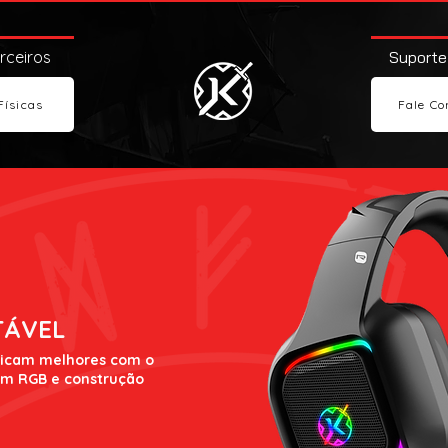
arceiros
Suporte
Físicas
Fale Co
TÁVEL
 ficam melhores com o
m RGB e construção