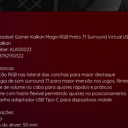
adset Gamer Kalkan Magni RGB Preto 7.1 Surround Virtual 
alkan
mber: KLK00023
8762150322
sticas:
ação RGB nas lateral das conchas para maior destaque
ogia de som surround 7.1 para maior imersão nos jogos, filmes
le de volume no cabo para ajustes rápidos e práticos
one com haste flexível permitindo ajustes no posicionamento
nha adaptador USB Tipo-C para dispositivos mobile
cações:
to
 do driver: 50 mm