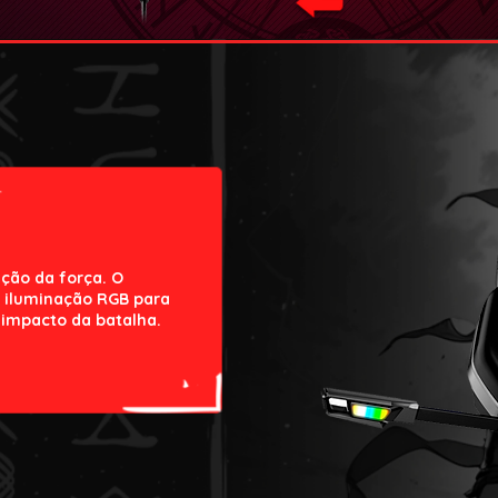
ação da força. O
e iluminação RGB para
a impacto da batalha.