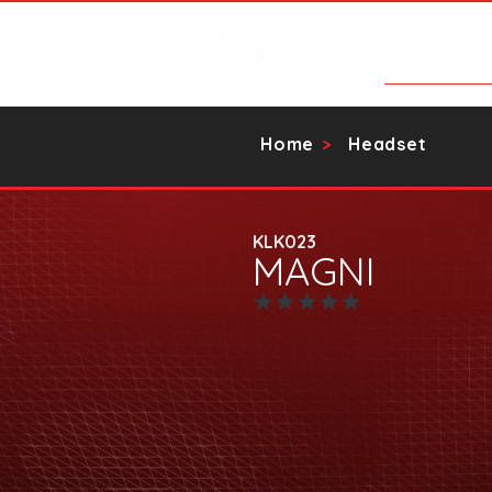
Categorias
Home
Headset
>
KLK023
MAGNI
Ainda sem avaliações