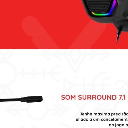
SOM SURROUND 7.
Tenha máxima precisão
aliado a um cancelament
no jogo o