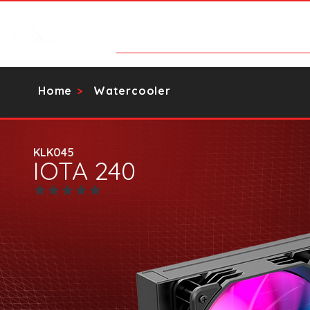
Categorias
Contato
Catálog
Home
Watercooler
>
KLK045
IOTA 240
Ainda sem avaliações