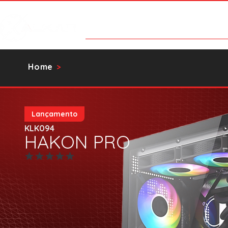
Categorias
Contato
Catálog
Home
>
Lançamento
KLK094
HAKON PRO
Ainda sem avaliações