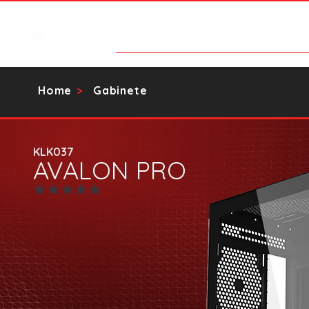
Categorias
Contato
Catálog
Home
Gabinete
>
KLK037
AVALON PRO
Ainda sem avaliações