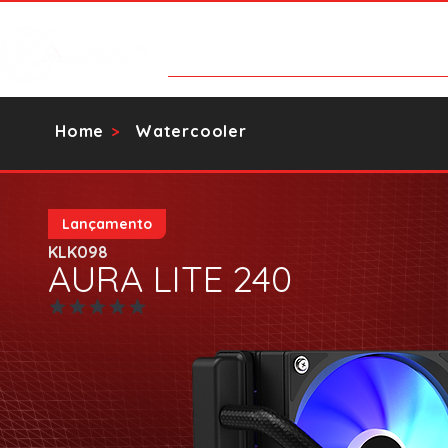
Categorias
Contato
Catálog
Home
Watercooler
>
Lançamento
KLK098
AURA LITE 240
Ainda sem avaliações